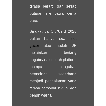
terasa berarti, dan setiap
putaran membawa cerita
baru.
Singkatnya, CK789 di 2026
bukan hanya soal
slot
gacor
atau mudah JP
melainkan tentang
bagaimana sebuah platform
mampu mengubah
permainan sederhana
menjadi pengalaman yang
terasa personal, hidup, dan
penuh warna.