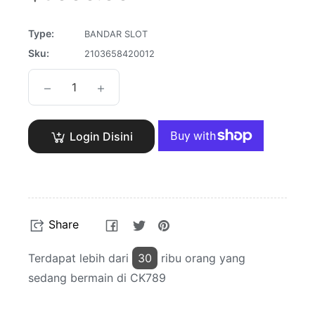
price
Type:
BANDAR SLOT
Sku:
2103658420012
−
+
Login Disini
Share
Tweet
Pin
Share
on
on
on
Facebook
Twitter
Pinterest
Terdapat lebih dari
14
ribu orang yang sedang
bermain di CK789