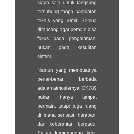
siapa saja untuk langsung
terhubung tanpa hambatan
teknis yang rumit. Semua
dirancang agar pemain bisa
fokus pada pengalaman,
bukan pada kesulitan
sistem.
Namun yang membuatnya
benar-benar berbeda
adalah atmosfernya. CK789
bukan hanya tempat
bermain, tetapi juga ruang
di mana sensasi, harapan,
dan keberanian berpadu.
Setiap kemenangan kecil