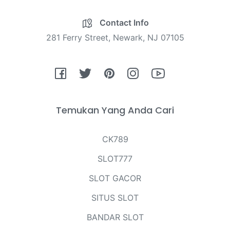
Contact Info
281 Ferry Street, Newark, NJ 07105
Fb
Tw
Pin
Ins
You
Temukan Yang Anda Cari
CK789
SLOT777
SLOT GACOR
SITUS SLOT
BANDAR SLOT