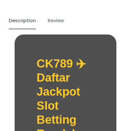
Description
Review
CK789 ✈️
Daftar
Jackpot
Slot
Betting