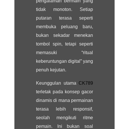
pengalaman bermain yang
tidak monoton. Setiap
putaran terasa seperti
membuka peluang baru,
bukan sekadar menekan
tombol spin, tetapi seperti
memasuki “ritual
keberuntungan digital” yang
penuh kejutan.
Keunggulan utama
CK789
terletak pada konsep gacor
dinamis di mana permainan
terasa lebih responsif,
seolah mengikuti ritme
pemain. Ini bukan soal